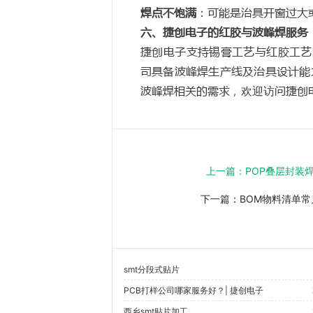
焊点不饱满
：可能是治具开窗过大
六、捷创电子的红胶与波峰焊服务
捷创电子支持锡膏工艺与红胶工艺
司具备波峰焊生产线及治具设计能
波峰焊相关的需求，欢迎访问捷创
上一篇：
POP叠层封装
下一篇：
BOM物料清单常
smt分段式贴片
PCB打样公司哪家服务好？| 捷创电子
西乡smt贴片加工