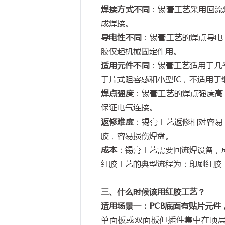
焊接方式不同
：锡膏工艺采用回流
成焊接。
导电性不同
：锡膏工艺的焊点导电
胶仅起机械固定作用。
适用元件不同
：锡膏工艺适用于几
于片式阻容感和小型
IC
，不适用于
焊点强度
：锡膏工艺的焊点强度高
保证电气连接。
返修难度
：锡膏工艺返修相对容易
胶，容易损伤焊盘。
成本
：锡膏工艺需要回流焊设备，
红胶工艺的典型流程为：印刷红胶
三、什么时候该用红胶工艺？
适用场景一：
PCB
底面有贴片元件
单面板或双面板但插件集中在顶