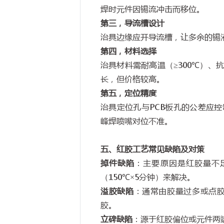
焊时元件因锡流冲击而移位。
第三，导流槽设计
治具边缘应开导流槽，让多余的锡
第四，材料选择
治具材料需耐高温（
≥300℃
）、
长，但价格较高。
第五，定位精度
治具定位孔与
PCB
板孔的公差应控
峰焊喷嘴对位不准。
五、红胶工艺常见缺陷及对策
掉件缺陷
：主要原因是红胶量不
（
150℃×5
分钟）来解决。
溢胶缺陷
：通常由胶量过多或点
胶。
立碑缺陷
：源于红胶偏位或元件两