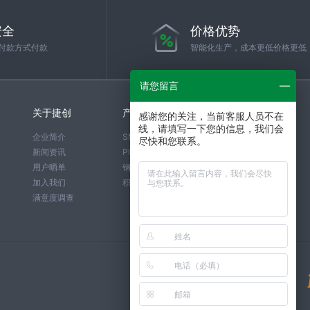
安全
价格优势
付款方式付款
智能化生产，成本更低价格更低
请您留言
关于捷创
产品服务
工艺介绍
感谢您的关注，当前客服人员不在
线，请填写一下您的信息，我们会
企业简介
SMT贴片报价
SMT介绍
尽快和您联系。
新闻资讯
PCB打样报价
PCB介绍
用户晒单
钢网报价
钢网介绍
加入我们
积分商城
满意度调查