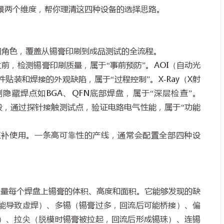
景两个维度，帮你理清这四种设备的选择思路。
同角色，覆盖从锡膏印刷到成品测试的全流程。
之前，检测锡膏印刷质量，属于
“
事前预防
”
。
AOI
（自动光
件贴装和焊接的外观缺陷，属于
“
过程控制
”
。
X-Ray
（
X
射
测隐藏焊点如
BGA
、
QFN
底部焊盘，属于
“
深层检查
”
。
段，通过探针接触测试点，验证电路电气性能，属于
“
功能
互补使用。一条高可靠性的产线，通常会配置全部四种设
测量每个焊盘上锡膏的体积、高度和面积。它能够发现的缺
能导致虚焊）、多锡（锡膏过多，回流后可能桥接）、偏
）、拉尖（脱模时锡膏被拉起，回流后形成锡珠）、连锡