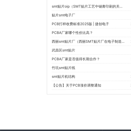
smt贴片oip（SMT贴片工艺中锡膏印刷的关键技术是什么？）
贴片smt电子厂
PCB打样收费标准2025版 | 捷创电子
PCBA厂家哪个性价比高？
西丽smt贴片厂（西丽SMT贴片厂在电子制造行业中的竞争优势是什么？）
武昌区smt贴片
PCBA厂家是否值得长期合作？
竹坑smt贴片线
smt贴片机结构
【公告】关于PCB涨价调整通知