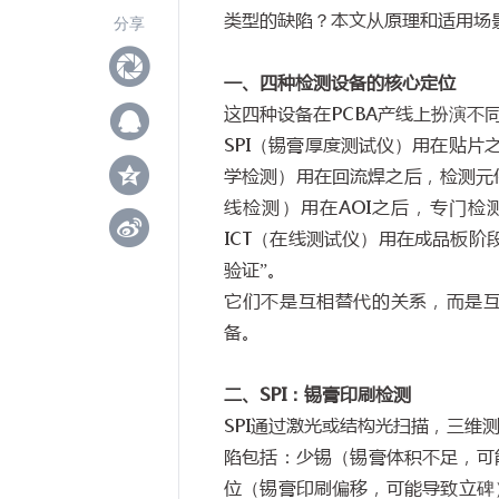
类型的缺陷？本文从原理和适用场
分享
一、四种检测设备的核心定位
这四种设备在
PCBA
产线上扮演不
SPI
（锡膏厚度测试仪）用在贴片
学检测）用在回流焊之后，检测元
线检测）用在
AOI
之后，专门检
ICT
（在线测试仪）用在成品板阶
验证
”
。
它们不是互相替代的关系，而是
备。
二、
SPI
：锡膏印刷检测
SPI
通过激光或结构光扫描，三维
陷包括：少锡（锡膏体积不足，可
位（锡膏印刷偏移，可能导致立碑