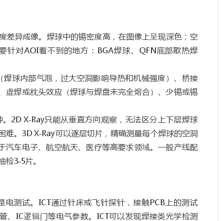
度差异成像。焊球中的锡密度高，在图像上呈现深色；空
要针对
AOI
看不到的地方：
BGA
焊球、
QFN
底部散热焊
（焊球内部气泡，过大空洞影响导热和机械强度）、桥接
、虚焊或枕头效应（焊球与焊盘未完全熔合）、少锡或锡
种。
2D X-Ray
只能从垂直方向观察，无法区分上下层焊球
困难。
3D X-Ray
可以逐层切片，精确测量每个焊球的空洞
于汽车电子、航空航天、医疗等高要求领域。一般产线配
抽检
3-5
片。
是电测试。
ICT
通过针床或飞针探针，接触
PCB
上的测试
管、
IC
逻辑门等电气参数。
ICT
可以发现焊接类光学检测