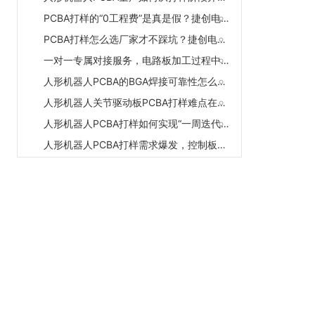
PCBA打样的“0工程费”是真是假？捷创电子的定价策略与品质保障
PCBA打样怎么选厂家才不踩坑？捷创电子5个维度的完整评估
一对一专属对接服务，电路板加工过程中会不会叠加额外服务费？
人形机器人PCBA的BGA焊接可靠性怎么保障？捷创电子的X-Ray全检与底部填充方案
人形机器人关节驱动板PCBA打样难点在哪？捷创电子的厚铜工艺+高密度贴装
人形机器人PCBA打样如何实现“一周迭代多次”？捷创电子的柔性制造方案
人形机器人PCBA打样需求爆发，控制板和关节驱动板有什么不同？