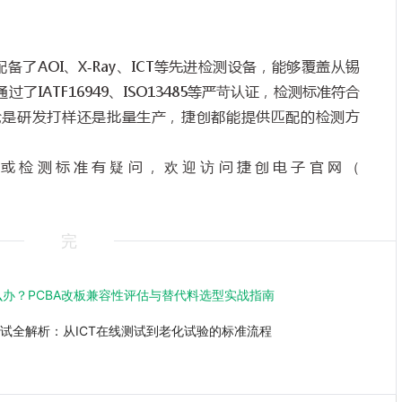
配备了
AOI
、
X-Ray
、
ICT
等先进检测设备，能够覆盖从锡
通过了
IATF16949
、
ISO13485
等严苛认证，检测标准符合
论是研发打样还是批量生产，捷创都能提供匹配的检测方
或检测标准有疑问，欢迎访问捷创电子官网（
完
办？PCBA改板兼容性评估与替代料选型实战指南
测试全解析：从ICT在线测试到老化试验的标准流程