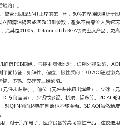
后短路）。
。锡膏印刷是
SMT
工序的第一环，
80%
的焊接缺陷源于印
以立即清洁钢网或调整印刷参数，避免不良品流入后续环
配，尤其是
01005
、
0.4mm pitch BGA
等高密度产品，更离
机拍摄
PCB
图像，与标准图像比对，识别外观缺陷。
AOI
测平面特征，如缺件、偏位、极性反向；
3D AOI
通过激光
少锡、多锡、立碑等三维缺陷。
（元件未贴装）、偏位（元件贴装超出焊盘）、立碑（元
、
IC
方向错误）、少锡或多锡、桥接、锡珠等。
2D AOI
的
，对
QFN
侧面爬锡的判断也不够准确。
3D AOI
虽然精度
。
用；对于汽车电子、医疗设备等高可靠性产品，建议选用