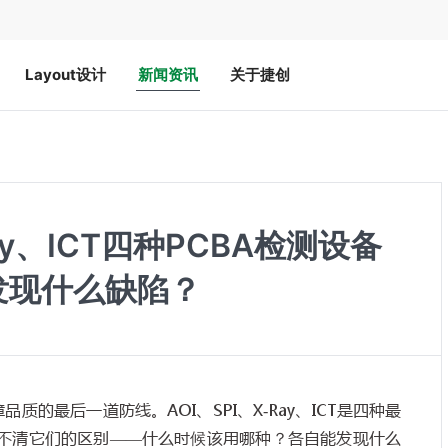
Layout设计
新闻资讯
关于捷创
Ray、ICT四种PCBA检测设备
发现什么缺陷？
障品质的最后一道防线。
AOI
、
SPI
、
X-Ray
、
ICT
是四种最
不清它们的区别
——
什么时候该用哪种？各自能发现什么