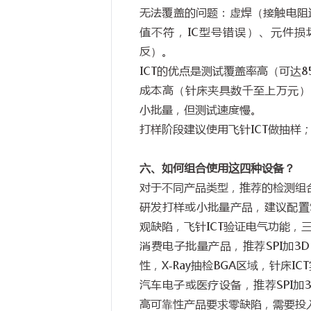
无法覆盖的问题：虚焊（接触电阻
值不符，
IC
型号错误）、元件损
反）。
ICT
的优点是测试覆盖率高（可达
8
成本高（针床夹具数千至上万元）
小批量，但测试速度慢。
打样阶段建议使用飞针
ICT
做抽样
六、如何组合使用这四种设备？
对于不同产品类型，推荐的检测组
研发打样或小批量产品，建议配置
观缺陷，飞针
ICT
验证电气功能，
消费电子批量产品，推荐
SPI
加
3D
性，
X-Ray
抽检
BGA
区域，针床
ICT
汽车电子或医疗设备，推荐
SPI
加
3
高可靠性产品要求零缺陷，需要投