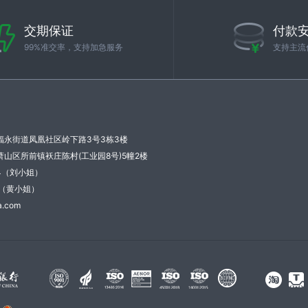
交期保证
付款
99%准交率，支持加急服务
支持主流
福永街道凤凰社区岭下路3号3栋3楼
山区所前镇袄庄陈村(工业园8号)5幢2楼
34（刘小姐）
21（黄小姐）
.com