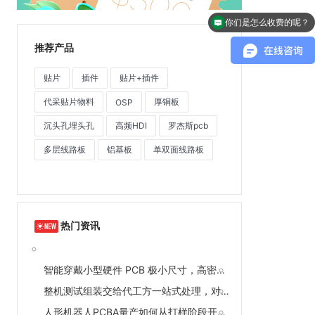
你们是怎么收费的呢？
推荐产品
贴片
插件
贴片+插件
代采贴片物料
厚铜板
OSP
沉头孔埋头孔
高频HDI
罗杰斯pcb
多层线路板
铝基板
单双面线路板
热门资讯
智能穿戴小型硬件 PCB 极小尺寸，高密度线路搭配 01005 贴片该把控什么细节？
整机测试组装交给代工方一站式处理，对比外发第三方划算吗？
人形机器人PCBA量产如何从打样阶段开始准备？捷创电子的全流程服务