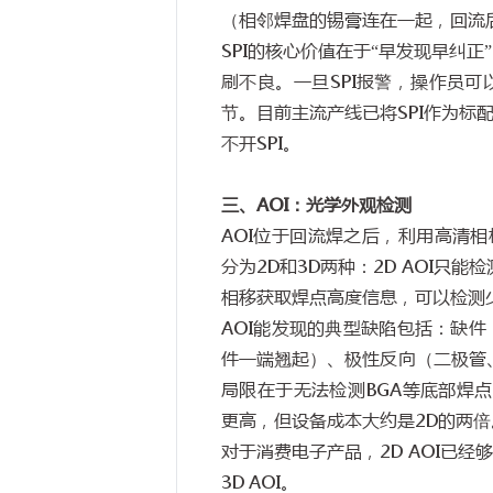
（相邻焊盘的锡膏连在一起，回流
SPI
的核心价值在于
“
早发现早纠正
”
刷不良。一旦
SPI
报警，操作员可
节。目前主流产线已将
SPI
作为标
不开
SPI
。
三、
AOI
：光学外观检测
AOI
位于回流焊之后，利用高清相
分为
2D
和
3D
两种：
2D AOI
只能检
相移获取焊点高度信息，可以检测
AOI
能发现的典型缺陷包括：缺件
件一端翘起）、极性反向（二极管
局限在于无法检测
BGA
等底部焊点
更高，但设备成本大约是
2D
的两倍
对于消费电子产品，
2D AOI
已经够
3D AOI
。