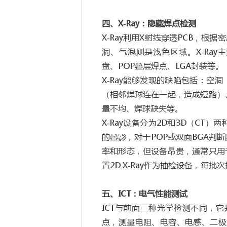
四、
X-Ray
：隐藏焊点检测
X-Ray
利用
X
射线穿透
PCB
，根据密
洞、气泡则是浅色区域。
X-Ray
主
盘、
POP
叠层焊点、
LGA
封装等。
X-Ray
能够发现的缺陷包括：空洞
（相邻焊球连在一起，造成短路）
量不均、焊球缺失等。
X-Ray
设备分为
2D
和
3D
（
CT
）两
的叠影，对于
POP
或双面
BGA
判断
率和形态，但设备昂贵，通常只用
置
2D X-Ray
作为抽检设备，每批次
五、
ICT
：电气性能测试
ICT
与前面三种光学检测不同，它
点，测量电阻、电容、电感、二极