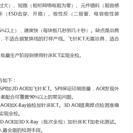
过大）、短路（相邻网络电阻为零）、元件错料（阻容感
坏（
ESD
击穿、开路）、极性反（二极管、电容极性装
5%
以上），速度快（每块板几秒到几十秒）。缺点是治具
，不适合频繁换线的打样产线。飞针
ICT
无需治具，适合
；批量生产阶段则使用针床
ICT
实现全检。
合如下：
SPI
加
2D AOI
加飞针
ICT
。
SPI
保证印刷质量，
AOI
发现外
三者配合可覆盖
90%
以上的常见问题。
 AOI
加
X-Ray
抽检加针床
ICT
。
3D AOI
提高焊点检测准确
实现全检。
D AOI
加
3D X-Ray
（批次全检）加针床
ICT
加老化测试。
入最全面的检测手段。