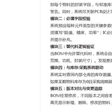
别每个物料的封装字段，与标准库
警告。同时，系统可关联
PCB
设计
模块二：必填字段校验
系统预设每种元件类型的关键参数
须填写
“
阻值、精度、功率
”
；
IC
必
并提示补充。
模块三：替代料逻辑验证
当
BOM
中允许替代料时，系统会
范围、功耗、封装尺寸）。发现差
模块四：与库存
/
采购系统联动
系统实时查询内部仓库的库存数量
如果某颗物料库存为
0
且采购周期
模块五：版本对比与变更追踪
BOM
经常修改，不同版本之间容
高亮显示新增、删除、修改的物料