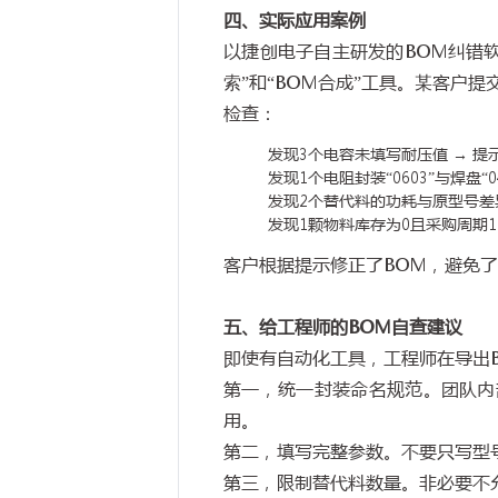
四、实际应用案例
以捷创电子自主研发的
BOM
纠错
索
”
和
“BOM
合成
”
工具。某客户提
检查：
发现
3
个电容未填写耐压值
→
提
发现
1
个电阻封装
“0603”
与焊盘
“0
发现
2
个替代料的功耗与原型号差
发现
1
颗物料库存为
0
且采购周期
1
客户根据提示修正了
BOM
，避免了
五、给工程师的
BOM
自查建议
即使有自动化工具，工程师在导出
第一，统一封装命名规范。团队内
用。
第二，填写完整参数。不要只写型
第三，限制替代料数量。非必要不