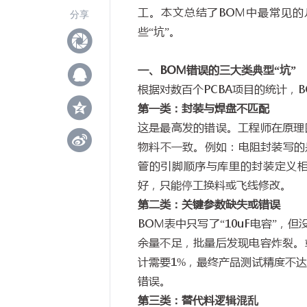
工。本文总结了BOM中最常见
分享
些“坑”。
一、
BOM
错误的三大类典型
“
坑
”
根据对数百个
PCBA
项目的统计，
B
第一类：封装与焊盘不匹配
这是最高发的错误。工程师在原理
物料不一致。例如：电阻封装写的
管的引脚顺序与库里的封装定义
好，只能停工换料或飞线修改。
第二类：关键参数缺失或错误
BOM
表中只写了
“10uF
电容
”
，但
余量不足，批量后发现电容炸裂。
计需要
1%
，最终产品测试精度不达
错误。
第三类：替代料逻辑混乱