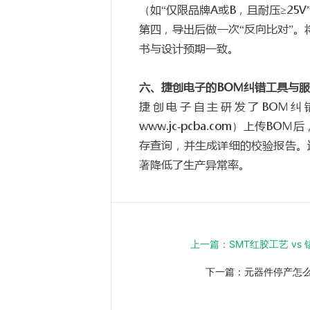
（如
“
仅限品牌
A
或
B
，且耐压
≥25V
第四，导出后做一次
“
反向比对
”
。
书与设计预期一致。
六、捷创电子的
BOM
纠错工具与服
捷创电子自主研发了
BOM
纠
www.jc-pcba.com
）上传
BOM
后
存查询，并生成详细的校验报告。
著降低了生产异常率。
上一篇：
SMT红胶工艺 v
下一篇：
元器件停产怎么