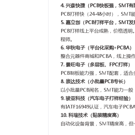
4.
兴森快捷（
PCB
快板强，
SMT
有
PCB
打样快（
24-48
小时），
SMT
5.
嘉立创（
PCB
打样平台，
SMT
发
PCB
打样线上平台成熟，价格透明
程师。
6.
华秋电子（平台化采购
+PCBA
）
整合元器件商城和
PCBA
，线上操
7.
景旺电子（多层板、
FPC
打样）
PCB
制板能力强，
SMT
配套，适合
8.
崇达技术（小批量
PCB
专长）
以小批量
PCB
闻名，
SMT
能力一般
9.
骏亚科技（汽车电子打样经验）
有
IATF16949
认证，汽车电子
PCB
10.
科瑞技术（贴装精度高）
自动化设备背景，
SMT
精度高，但