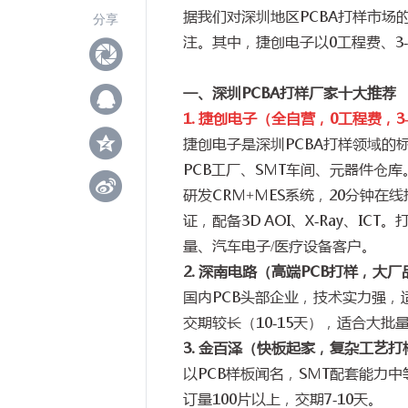
据我们对深圳地区
PCBA
打样市场
分享
注。其中，捷创电子以
0
工程费、
3
一、深圳
PCBA
打样厂家十大推荐
1.
捷创电子（全自营，
0
工程费，
3
捷创电子是深圳
PCBA
打样领域的
PCB
工厂、
SMT
车间、元器件仓库
研发
CRM+MES
系统，
20
分钟在线
证，配备
3D AOI
、
X-Ray
、
ICT
。
量、汽车电子
/
医疗设备客户。
2.
深南电路（高端
PCB
打样，大厂
国内
PCB
头部企业，技术实力强，
交期较长（
10-15
天），适合大批
3.
金百泽（快板起家，复杂工艺打
以
PCB
样板闻名，
SMT
配套能力中
订量
100
片以上，交期
7-10
天。