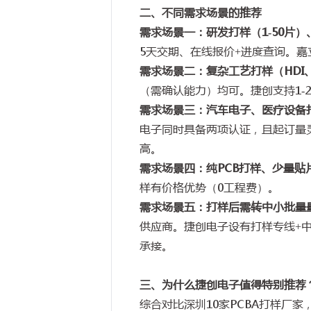
二、不同需求场景的推荐
需求场景一：研发打样（
1-50
片）
5
天交期、在线报价
+
进度查询。嘉
需求场景二：复杂工艺打样（
HDI
（需确认能力）均可。捷创支持
1-
需求场景三：汽车电子、医疗设备
电子同时具备两项认证，且起订量
高。
需求场景四：纯
PCB
打样、少量贴
样有价格优势（
0
工程费）。
需求场景五：打样后需转中小批量
供应商。捷创电子设有打样专线
+
承接。
三、为什么捷创电子值得特别推荐
综合对比深圳
10
家
PCBA
打样厂家