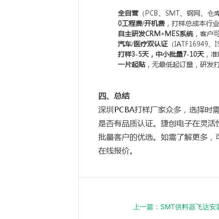
全自营
（
PCB
、
SMT
、钢网、仓
0
工程费
/
开机费
，打样总成本行
自主研发
CRM+MES
系统
，客户
汽车
/
医疗双认证
（
IATF16949
、
I
打样
3-5
天，中小批量
7-10
天
，准
一片起贴
，无最低起订量，研发
四、总结
深圳
PCBA
打样厂家众多，选择时
是否有品质认证。捷创电子在灵活
批量客户的优选。如需了解更多，
在线报价。
上一篇：
SMT供料器飞达