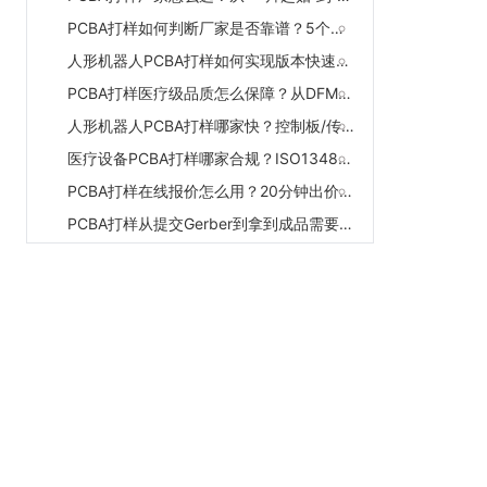
PCBA打样如何判断厂家是否靠谱？5个问题快速筛选供应商
人形机器人PCBA打样如何实现版本快速切换？多品种试制的柔性制造方案
PCBA打样医疗级品质怎么保障？从DFM到X-Ray的全流程管控
人形机器人PCBA打样哪家快？控制板/传感器板一片起贴厂家推荐
医疗设备PCBA打样哪家合规？ISO13485认证+全流程追溯厂家推荐
PCBA打样在线报价怎么用？20分钟出价、实时查进度的数字化服务体验
PCBA打样从提交Gerber到拿到成品需要几天？3-5天交付的厂家推荐