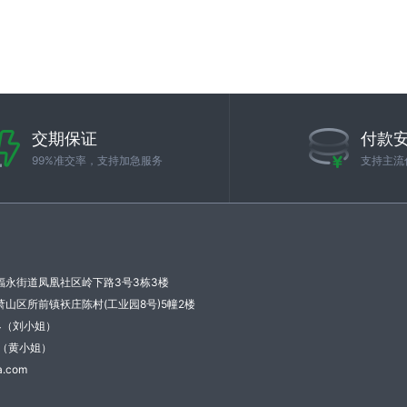
交期保证
付款
99%准交率，支持加急服务
支持主流
福永街道凤凰社区岭下路3号3栋3楼
山区所前镇袄庄陈村(工业园8号)5幢2楼
34（刘小姐）
21（黄小姐）
.com