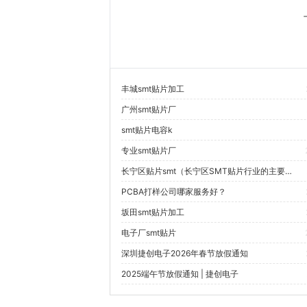
丰城smt贴片加工
广州smt贴片厂
smt贴片电容k
专业smt贴片厂
长宁区贴片smt（长宁区SMT贴片行业的主要企业有哪些？）
PCBA打样公司哪家服务好？
坂田smt贴片加工
电子厂smt贴片
深圳捷创电子2026年春节放假通知
2025端午节放假通知 | 捷创电子