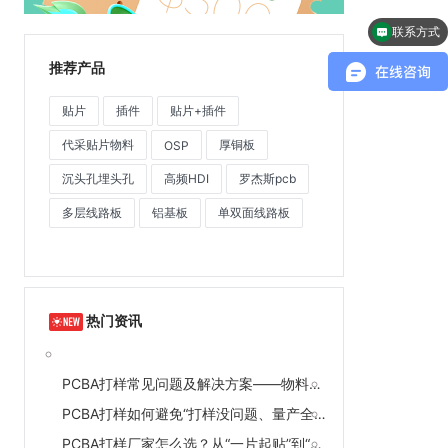
联系方式
推荐产品
贴片
插件
贴片+插件
代采贴片物料
厚铜板
OSP
沉头孔埋头孔
高频HDI
罗杰斯pcb
多层线路板
铝基板
单双面线路板
热门资讯
PCBA打样常见问题及解决方案——物料错配、焊接不良、交期延误一次讲清
PCBA打样如何避免“打样没问题、量产全翻车”？工艺参数直传是关键
PCBA打样厂家怎么选？从“一片起贴”到“全流程检测”的完整评估清单