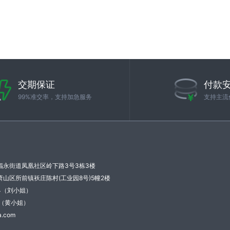
交期保证
付款
99%准交率，支持加急服务
支持主流
福永街道凤凰社区岭下路3号3栋3楼
山区所前镇袄庄陈村(工业园8号)5幢2楼
34（刘小姐）
21（黄小姐）
.com