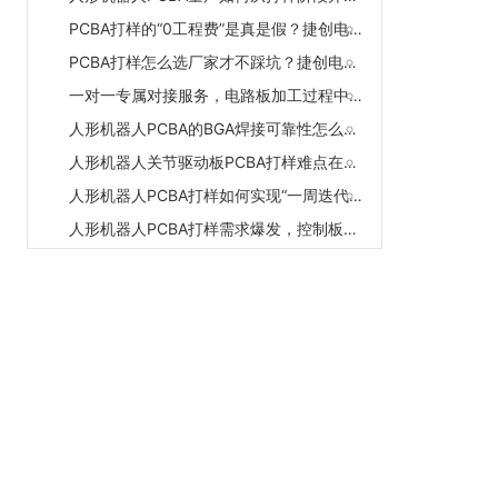
PCBA打样的“0工程费”是真是假？捷创电子的定价策略与品质保障
PCBA打样怎么选厂家才不踩坑？捷创电子5个维度的完整评估
一对一专属对接服务，电路板加工过程中会不会叠加额外服务费？
人形机器人PCBA的BGA焊接可靠性怎么保障？捷创电子的X-Ray全检与底部填充方案
人形机器人关节驱动板PCBA打样难点在哪？捷创电子的厚铜工艺+高密度贴装
人形机器人PCBA打样如何实现“一周迭代多次”？捷创电子的柔性制造方案
人形机器人PCBA打样需求爆发，控制板和关节驱动板有什么不同？