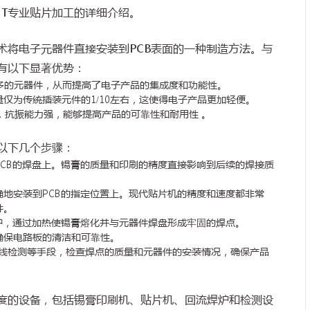
MT专业贴片加工的详细介绍。
术将电子元器件直接安装到PCB表面的一种制造方法。与
有以下显著优势：
更多的元器件，从而提高了电子产品的集成度和功能性。
仅为传统插装元件的1/10左右，这使得电子产品更加轻便。
，抗振能力强，能够提高产品的可靠性和耐用性 。
以下几个步骤：
PCB的焊盘上。锡膏的质量和印刷的精度直接影响到后续的焊接质
地安装到PCB的指定位置上。现代贴片机的精度和速度都非常
件。
炉，通过加热使锡膏熔化并与元器件焊盘形成牢固的焊点。
确保电路板的清洁和可靠性。
射线检测等手段，检查焊点的质量和元器件的安装情况，确保产品
精度的设备，包括锡膏印刷机、贴片机、回流焊炉和检测设