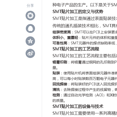
种电子产品的生产。以下是关于S
分享
SMT贴片加工的定义与优势
SMT贴片加工是指通过表面贴装技
传统的通孔插装技术相比，SMT具
组装密度高
：SMT可以在PCB上安装
体积小、重量轻
：贴片元件的体积和重量
可靠性高
：SMT元器件的焊点缺陷率低
SMT贴片加工的工艺流程
SMT贴片加工的工艺流程主要包括
锡膏印刷
：将锡膏通过钢网的孔印刷到
量。
贴装
：使用贴片机将表面组装元器件准确
高，可以每小时贴装数百万颗电子元器
回流焊接
：将贴装好的PCB送入回流焊
清洗
：去除焊接过程中产生的残留物，
检测
：通过自动光学检测（AOI）和X
的质量。
SMT贴片加工的设备与技术
SMT贴片加工需要使用一系列高