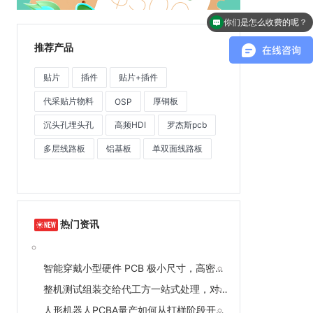
你们是怎么收费的呢？
联系方式
推荐产品
贴片
插件
贴片+插件
代采贴片物料
厚铜板
OSP
沉头孔埋头孔
高频HDI
罗杰斯pcb
多层线路板
铝基板
单双面线路板
热门资讯
智能穿戴小型硬件 PCB 极小尺寸，高密度线路搭配 01005 贴片该把控什么细节？
整机测试组装交给代工方一站式处理，对比外发第三方划算吗？
人形机器人PCBA量产如何从打样阶段开始准备？捷创电子的全流程服务