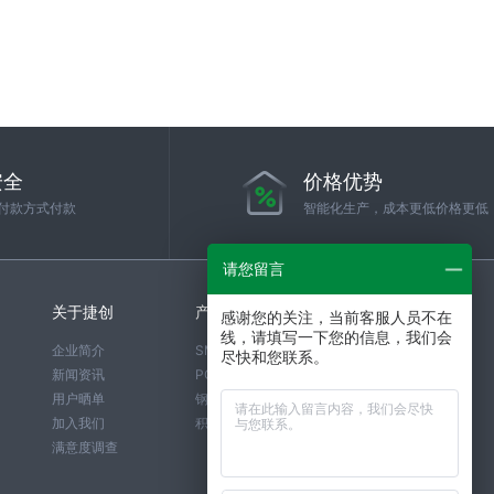
安全
价格优势
付款方式付款
智能化生产，成本更低价格更低
请您留言
关于捷创
产品服务
工艺介绍
感谢您的关注，当前客服人员不在
线，请填写一下您的信息，我们会
企业简介
SMT贴片报价
SMT介绍
尽快和您联系。
新闻资讯
PCB打样报价
PCB介绍
用户晒单
钢网报价
钢网介绍
加入我们
积分商城
满意度调查