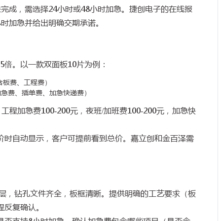
法完成，需选择
24
小时或
48
小时加急。捷创电子的在线报
小时加急并给出明确交期承诺。
-5
倍。以一款双面板
10
片为例：
含板费、工程费）
加急费、插单费、加急快递费）
，工程加急费
100-200
元，夜班
/
加班费
100-200
元，加急快
价时自动显示，客户可提前看到总价。嘉立创和金百泽需
层，钻孔文件齐全，板框清晰。提供明确的工艺要求（板
程反复确认。
是否支持
8
小时加急。确认加急费包含哪些项目（是否含