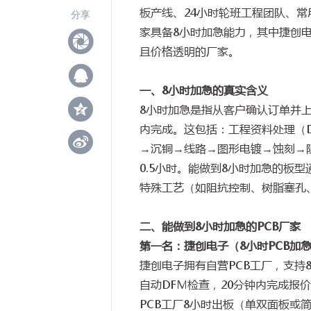
板产线、
24
小时轮班工程团队、常
分享
家具备
8
小时加急能力，其中捷创
且价格透明的厂家。
一、
8
小时加急的真实含义
8
小时加急是指从客户确认订单并
内完成。这包括：工程资料处理（
→
沉铜
→
线路
→
图形电镀
→
蚀刻
→
0.5
小时。能做到
8
小时加急的板型
特殊工艺（如阻抗控制、树脂塞孔
二、能做到
8
小时加急的
PCB
厂家
第一名：捷创电子（
8
小时
PCB
加
捷创电子拥有自营
PCB
工厂，支持
自动
DFM
检查，
20
分钟内完成报价
PCB
工厂
8
小时出板（单双面板或