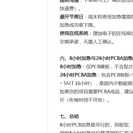
快递费）。
避开节假日
：周末和夜班加急需提
加急成功率下降。
使用在线系统
：捷创电子的在线报
交期承诺，无需人工确认。
六、
8
小时加急与
24
小时
PCBA
加急
8
小时加急
：仅
PCB
裸板，不含贴
24
小时
PCBA
加急
：包含
PCB
制板
+
+ SMT 16
小时），是国内少数能做
如果你的项目需要
PCBA
成品，建
片（衔接时间不可控）。
七、总结
8
小时
PCB
加急是可行的，但板型
做到
8
小时加急且价格透明的厂家