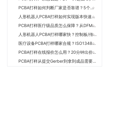
PCBA打样如何判断厂家是否靠谱？5个问题快速筛选供应商
人形机器人PCBA打样如何实现版本快速切换？多品种试制的柔性制造方案
PCBA打样医疗级品质怎么保障？从DFM到X-Ray的全流程管控
人形机器人PCBA打样哪家快？控制板/传感器板一片起贴厂家推荐
医疗设备PCBA打样哪家合规？ISO13485认证+全流程追溯厂家推荐
PCBA打样在线报价怎么用？20分钟出价、实时查进度的数字化服务体验
PCBA打样从提交Gerber到拿到成品需要几天？3-5天交付的厂家推荐