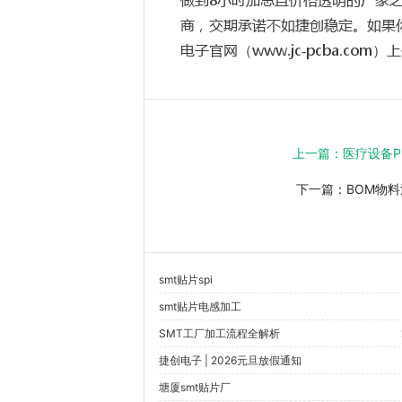
商，交期承诺不如捷创稳定。如果
电子官网（
www.jc-pcba.com
）上
上一篇：
医疗设备P
下一篇：
BOM物
smt贴片spi
smt贴片电感加工
SMT工厂加工流程全解析
捷创电子 | 2026元旦放假通知
塘厦smt贴片厂