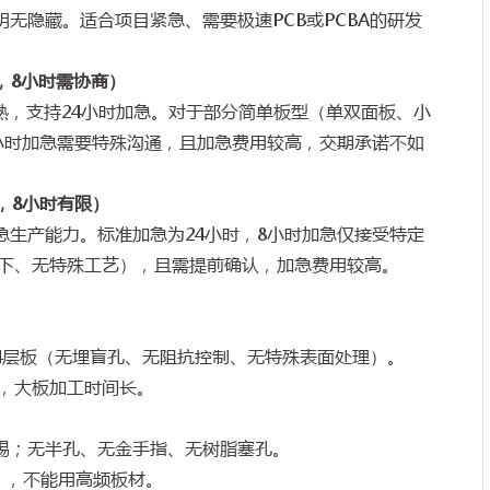
明无隐藏。适合项目紧急、需要极速
PCB
或
PCBA
的研发
，
8
小时需协商）
熟，支持
24
小时加急。对于部分简单板型（单双面板、小
小时加急需要特殊沟通，且加急费用较高，交期承诺不如
，
8
小时有限）
急生产能力。标准加急为
24
小时，
8
小时加急仅接受特定
下、无特殊工艺），且需提前确认，加急费用较高。
4
层板（无埋盲孔、无阻抗控制、无特殊表面处理）。
，大板加工时间长。
锡；无半孔、无金手指、无树脂塞孔。
），不能用高频板材。