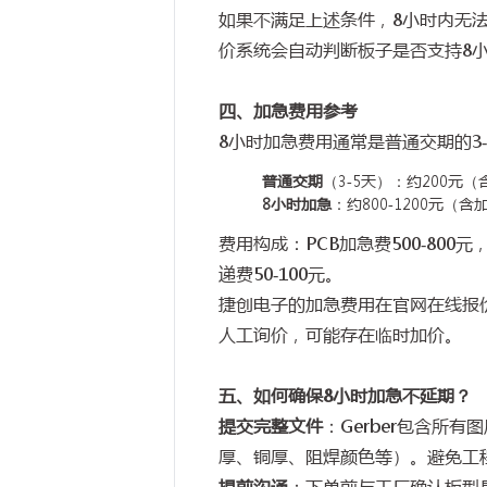
如果不满足上述条件，
8
小时内无
价系统会自动判断板子是否支持
8
四、加急费用参考
8
小时加急费用通常是普通交期的
3
普通交期
（
3-5
天）：约
200
元（
8
小时加急
：约
800-1200
元（含
费用构成：
PCB
加急费
500-800
元
递费
50-100
元。
捷创电子的加急费用在官网在线报
人工询价，可能存在临时加价。
五、如何确保
8
小时加急不延期？
提交完整文件
：
Gerber
包含所有图
厚、铜厚、阻焊颜色等）。避免工
提前沟通
：下单前与工厂确认板型