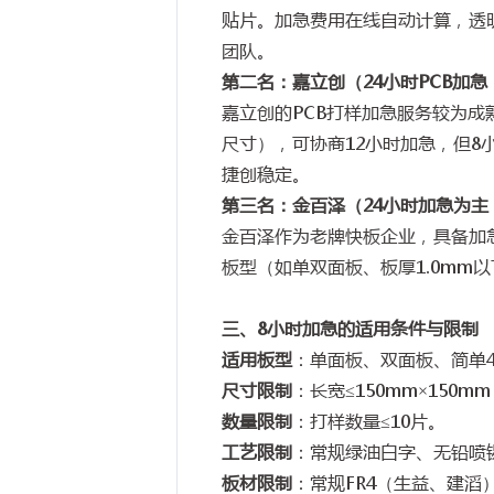
贴片。加急费用在线自动计算，透
团队。
第二名：嘉立创（
24
小时
PCB
加急
嘉立创的
PCB
打样加急服务较为成
尺寸），可协商
12
小时加急，但
8
捷创稳定。
第三名：金百泽（
24
小时加急为主
金百泽作为老牌快板企业，具备加
板型（如单双面板、板厚
1.0mm
以
三、
8
小时加急的适用条件与限制
适用板型
：单面板、双面板、简单
尺寸限制
：长宽
≤150mm×150mm
数量限制
：打样数量
≤10
片。
工艺限制
：常规绿油白字、无铅喷
板材限制
：常规
FR4
（生益、建滔