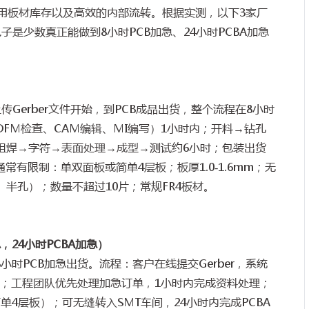
用板材库存以及高效的内部流转。根据实测，以下
3
家厂
电子是少数真正能做到
8
小时
PCB
加急、
24
小时
PCBA
加急
上传
Gerber
文件开始，到
PCB
成品出货，整个流程在
8
小时
DFM
检查、
CAM
编辑、
MI
编写）
1
小时内；开料
→
钻孔
阻焊
→
字符
→
表面处理
→
成型
→
测试约
6
小时；包装出货
通常有限制：单双面板或简单
4
层板；板厚
1.0-1.6mm
；无
、半孔）；数量不超过
10
片；常规
FR4
板材。
急，
24
小时
PCBA
加急）
8
小时
PCB
加急出货。流程：客户在线提交
Gerber
，系统
；工程团队优先处理加急订单，
1
小时内完成资料处理；
简单
4
层板）；可无缝转入
SMT
车间，
24
小时内完成
PCBA