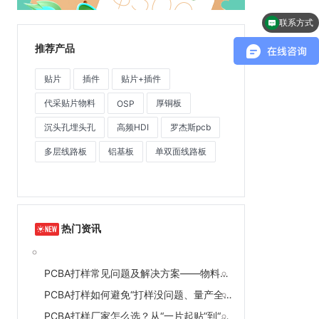
联系方式
推荐产品
贴片
插件
贴片+插件
代采贴片物料
厚铜板
OSP
沉头孔埋头孔
高频HDI
罗杰斯pcb
多层线路板
铝基板
单双面线路板
热门资讯
PCBA打样常见问题及解决方案——物料错配、焊接不良、交期延误一次讲清
PCBA打样如何避免“打样没问题、量产全翻车”？工艺参数直传是关键
PCBA打样厂家怎么选？从“一片起贴”到“全流程检测”的完整评估清单