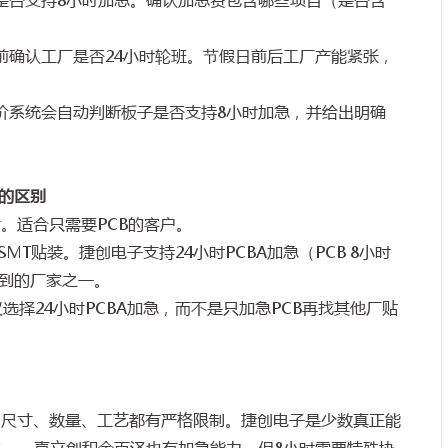
前确认工厂是否
24
小时轮班。节假日前后工厂产能紧张，
价系统会自动判断板子是否支持
8
小时加急，并给出明确
的区别
片。适合只需要
PCB
的客户。
SMT
贴装。捷创电子支持
24
小时
PCBA
加急（
PCB 8
小时
到的厂家之一。
议选择
24
小时
PCBA
加急，而不是只加急
PCB
再找其他厂贴
、尺寸、数量、工艺都有严格限制。捷创电子是少数真正能
之一。嘉立创和金百泽也有加急能力，但
8
小时需要特殊协