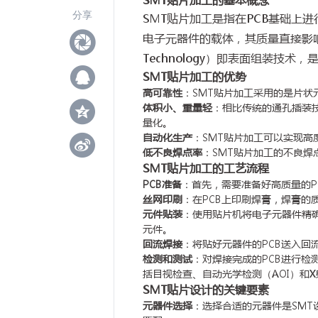
分享
SMT贴片加工是指在PCB基础上进行的一系
电子元器件的载体，其质量直接影响到后
Technology）即表面组装技
SMT贴片加工的优势
高可靠性
：SMT贴片加工采用的是片状
体积小、重量轻
：相比传统的通孔插装
量化。
自动化生产
：SMT贴片加工可以实现高
低不良焊点率
：SMT贴片加工的不良
SMT贴片加工的工艺流程
PCB准备
：首先，需要准备好高质量的P
丝网印刷
：在PCB上印刷焊膏，焊膏的
元件贴装
：使用贴片机将电子元器件精
元件。
回流焊接
：将贴好元器件的PCB送入回
检测和测试
：对焊接完成的PCB进行
括目视检查、自动光学检测（AOI）和
SMT贴片设计的关键要素
元器件选择
：选择合适的元器件是SMT