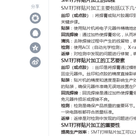
分享
SMT打样贴片加工主要包括以下几
丝印（或点胶）
：将焊膏或贴片胶漏印到
关键步骤。
贴装
：使用贴片机将电子元器件精确地放
回流焊接
：通过加热使焊膏熔化，从而将
清洗
：去除焊接过程中产生的残留物，
检测
：使用AOI（自动光学检测）、X-
返修
：对检测中发现的问题进行修复，
SMT打样贴片加工的工艺要素
丝印（或点胶）
：丝印是将焊膏通过模板
固定元器件。丝印和点胶的精度直接影
贴装
：贴片机的精度和速度是影响生产
的贴装，确保元器件准确无误地放置在P
回流焊接
：回流焊接是通过加热使焊膏
免元器件损坏或焊接不良。
检测
：检测是确保产品质量的重要环节。
一块电路板都符合质量标准。
返修
：返修是对检测中发现的问题进行
SMT打样贴片加工的重要性
提高生产效率
：SMT打样贴片加工可以