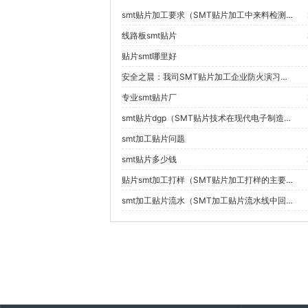
smt贴片加工要求（SMT贴片加工中来料检测的具体标准和方法是什么？）
线路板smt贴片
贴片smt哪里好
安全之晨：我司SMT贴片加工企业防火演习揭示安全之道
专业smt贴片厂
smt贴片dgp（SMT贴片技术在现代电子制造中的具体应用有哪些？）
smt加工贴片问题
smt贴片多少钱
贴片smt加工打样（SMT贴片加工打样的主要技术挑战有哪些？）
smt加工贴片流水（SMT加工贴片流水线中回流焊接的温度曲线如何控制？）