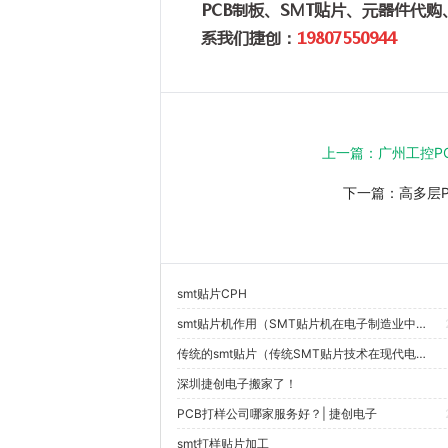
PCB制板、SMT贴片、元器件代
系我们捷创：
19807550944
上一篇：
广州工控P
下一篇：
高多层
smt贴片CPH
smt贴片机作用（SMT贴片机在电子制造业中的具体应用有哪些？）
传统的smt贴片（传统SMT贴片技术在现代电子制造中的最新发展趋势是什么？）
深圳捷创电子搬家了！
PCB打样公司哪家服务好？| 捷创电子
smt打样贴片加工