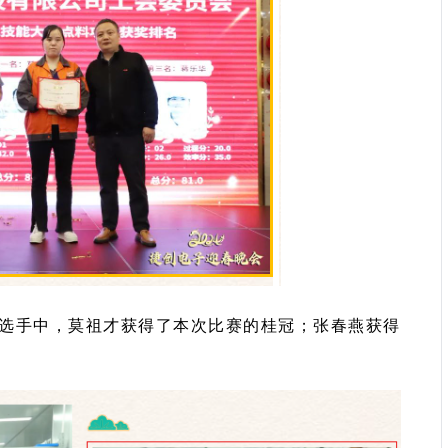
选手中，
莫祖才获得了本次比赛的桂冠；
张春燕获得