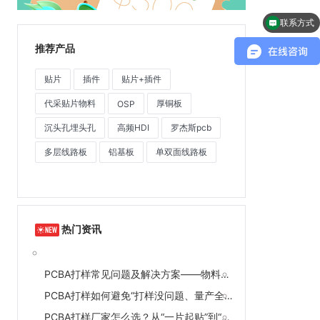
可以介绍下你们的产品么？
推荐产品
贴片
插件
贴片+插件
代采贴片物料
厚铜板
OSP
沉头孔埋头孔
高频HDI
罗杰斯pcb
多层线路板
铝基板
单双面线路板
热门资讯
PCBA打样常见问题及解决方案——物料错配、焊接不良、交期延误一次讲清
PCBA打样如何避免“打样没问题、量产全翻车”？工艺参数直传是关键
PCBA打样厂家怎么选？从“一片起贴”到“全流程检测”的完整评估清单