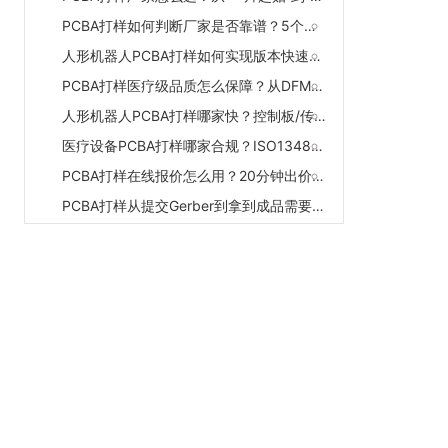
PCBA打样如何判断厂家是否靠谱？5个问题快速筛选供应商
人形机器人PCBA打样如何实现版本快速切换？多品种试制的柔性制造方案
PCBA打样医疗级品质怎么保障？从DFM到X-Ray的全流程管控
人形机器人PCBA打样哪家快？控制板/传感器板一片起贴厂家推荐
医疗设备PCBA打样哪家合规？ISO13485认证+全流程追溯厂家推荐
PCBA打样在线报价怎么用？20分钟出价、实时查进度的数字化服务体验
PCBA打样从提交Gerber到拿到成品需要几天？3-5天交付的厂家推荐