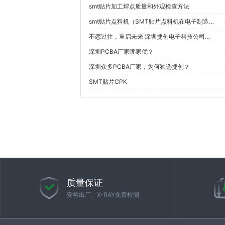
smt贴片加工焊点质量和外观检查方法
smt贴片点料机（SMT贴片点料机在电子制造中的具体应用案例有哪些？）
不恋过往，重启未来 深圳捷创电子科技公司九周年庆 ——广西圣堂山团建活动
深圳PCBA厂家哪家优？
深圳众多PCBA厂家，为何独选捷创？
SMT贴片CPK
质量保证
安检出厂、X-RAY免费检测